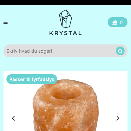
0
SHOP
Passer til fyrfadslys
KRYSTALLER FRA A TIL Z
KRYSTAL SMYKKER
TAROTKORT
SOLFANGERE