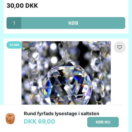
30,00 DKK
KØB
50 MM
Rund fyrfads lysestage i saltsten
DKK 69,00
KØB NU