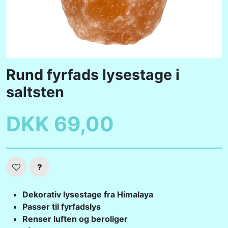
RØGELSE
ÆTERISKE OLIER
SELENIT
Rund fyrfads lysestage i
saltsten
DKK 69,00
Dekorativ lysestage fra Himalaya
Passer til fyrfadslys
Renser luften og beroliger