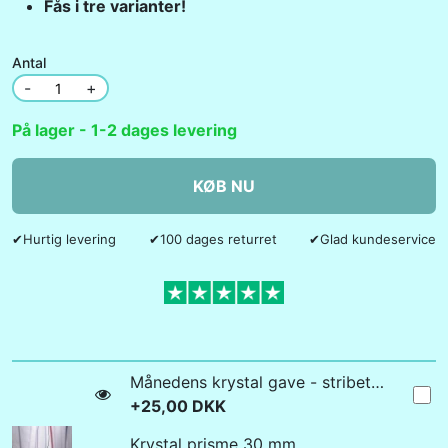
Fås i tre varianter!
Antal
-
+
På lager - 1-2 dages levering
KØB NU
✔
Hurtig levering
✔
100 dages returret
✔
Glad kundeservice
Månedens krystal gave - stribet agat
+25,00 DKK
Krystal prisme 30 mm