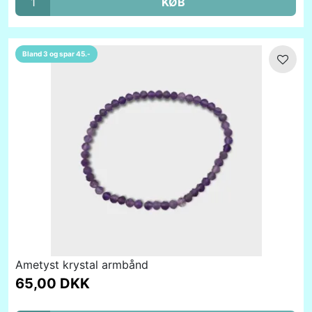
KØB
Bland 3 og spar 45.-
Ametyst krystal armbånd
65,00 DKK